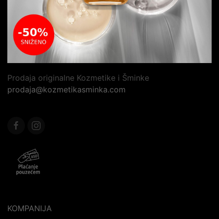
Prodaja originalne Kozmetike i Šminke
prodaja@kozmetikasminka.com
KOMPANIJA