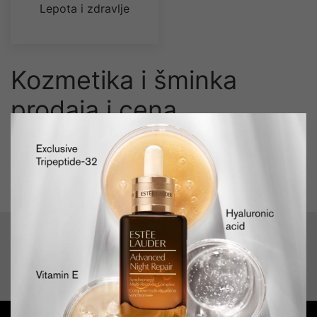
Lepota i zdravlje
Kozmetika i šminka
prodaja i cena
Kozmetika i šminka prodaja i cena Srbija i Beograd. Kozmetika i
šminka najbolja ponuda. Kozmetika i šminka kupovina i nline
prodaja Srbija. Kozmetika i šminka dostava na kućnu adresu.
PROIZVODI