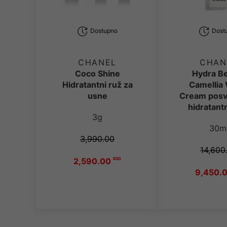
Dostupno
Dost
CHANEL
CHAN
Coco Shine
Hydra B
Hidratantni ruž za
Camellia
usne
Cream posve
hidratantn
3g
30m
3,990.00
14,600
2,590.00
RSD
9,450.