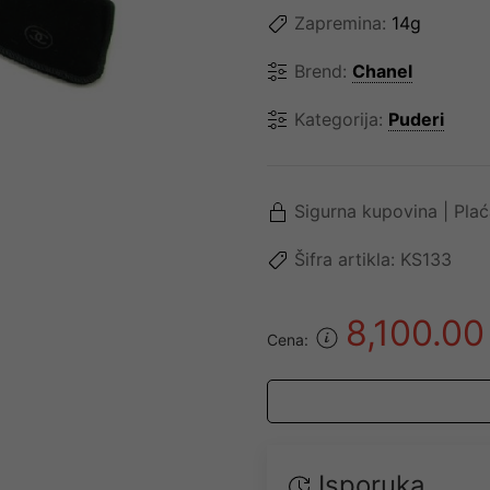
Zapremina:
14g
Brend:
Chanel
Kategorija:
Puderi
Sigurna kupovina | Pla
Šifra artikla:
KS133
8,100.0
Cena:
Isporuka