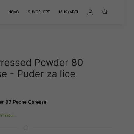
NOVO
SUNCE I SPF
MUŠKARCI
Pressed Powder 80
e - Puder za lice
er 80 Peche Caresse
lni račun.