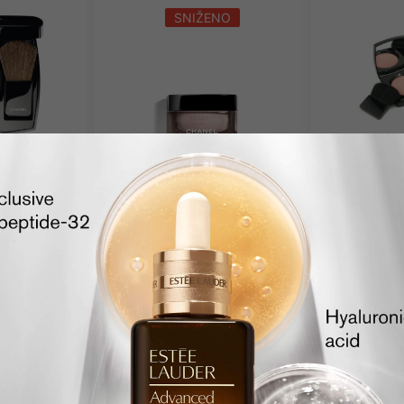
SNIŽENO
upno
EL
Dostupno
C
ush 44
Presov
Rumenilo
puder b
CHANEL
C
LE LIFT Creme
lifting krema protiv
bora
00
RSD
8,1
50ml