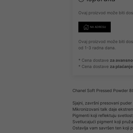
Ovaj proizvod može biti dos
NA ADRESU
Ovaj proizvod može biti do
od 1-3 radna dana.
* Cena dostave
za avansno
* Cena dostave
za plaćanj
Chanel Soft Pressed Powder 
Sjajni, završni presovani pud
Mikronizovani talk daje ekstre
Pigmenti koji reflektuju svetlos
Svetlucajući pigment koji pruža 
Ostavlja vam savršen ten koji p