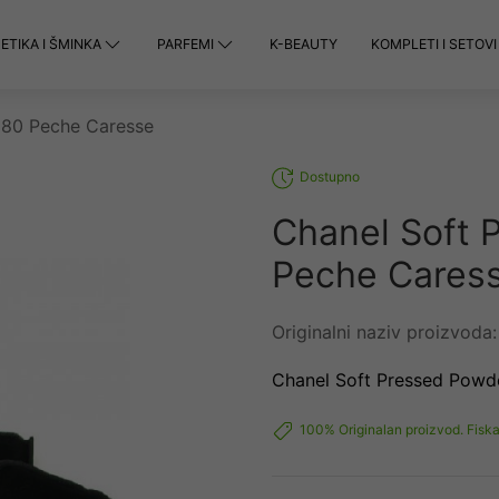
TIKA I ŠMINKA
PARFEMI
K-BEAUTY
KOMPLETI I SETOVI
 80 Peche Caresse
Dostupno
Chanel Soft 
Peche Caress
Originalni naziv proizvoda:
Chanel Soft Pressed Powd
100% Originalan proizvod. Fiska