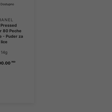
Dostupno
HANEL
 Pressed
r 80 Peche
 - Puder za
lice
14g
00.00
RSD