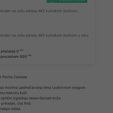
tavljen na vašu adresu AKS kurirskom službom..
stavljen na vašu adresu AKS kurirskom službom u roku
 plaćanje
0
RSD
e pouzećem
500
RSD
80 Peche Caresse
er sa moćima ujednačavanja tena i pokrivnom snagom.
mnu mekoću koži.
t optički izglađuju nesavršenosti kože.
prirodan, čist finiš.
relepo blista.