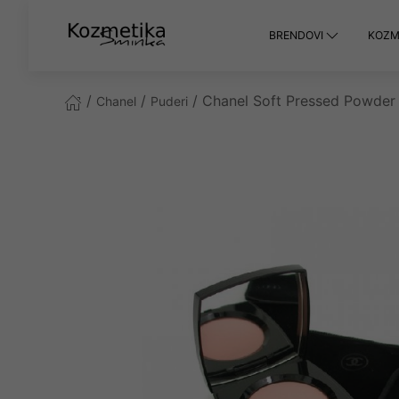
BRENDOVI
KOZME
/
/
/ Chanel Soft Pressed Powder
Chanel
Puderi