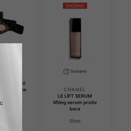
SNIŽENO
Dostupno
Dostupno
HANEL
ani mekani
r. 80 Peche
CHANEL
aresse
LE LIFT SERUM
lifting serum protiv
14g
bora
00.00
RSD
50ml