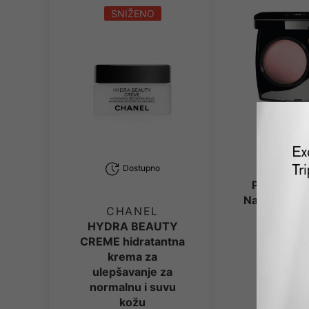
SNIŽENO
Dost
CHAN
Dostupno
Powder Bl
Narcisse - 
CHANEL
HYDRA BEAUTY
4g
CREME hidratantna
krema za
6,490.
ulepšavanje za
normalnu i suvu
kožu