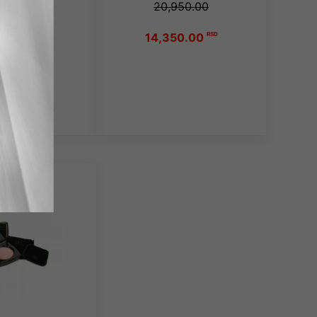
20,950.00
14,350.00
RSD