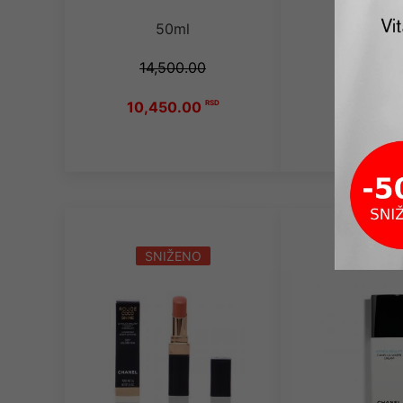
50ml
14,500.00
10,450.00
RSD
SNIŽENO
SNIŽE