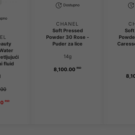
Dostupno
upno
CHANEL
C
Soft Pressed
Soft
Powder 30 Rose -
Powde
EL
Puder za lice
Caresse
eauty
 Water
14g
tljujući
i fluid
8,100.00
RSD
8,1
l
.00
00
RSD