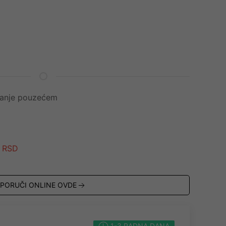
ćanje pouzećem
RSD
0
PORUČI ONLINE OVDE
1-3 RADNA DANA