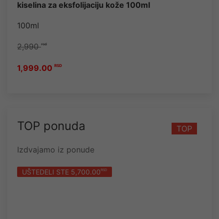
kiselina za eksfolijaciju kože 100ml
100ml
2,990
rsd
1,999.00
RSD
TOP ponuda
TOP
Izdvajamo iz ponude
UŠTEDELI STE 5,700.00
RSD