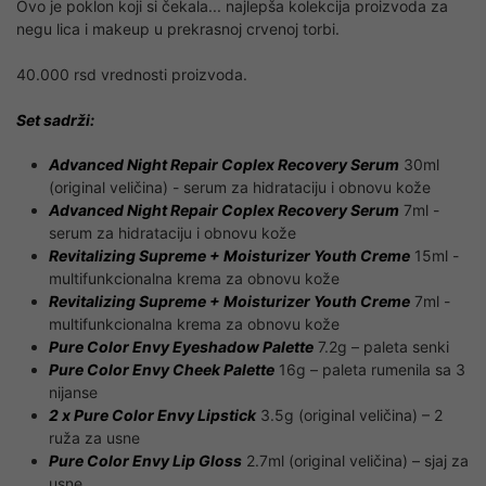
Ovo je poklon koji si čekala... najlepša kolekcija proizvoda za
negu lica i makeup u prekrasnoj crvenoj torbi.
40.000 rsd vrednosti proizvoda.
Set sadrži:
Advanced Night Repair Coplex Recovery Serum
30ml
(original veličina) - serum za hidrataciju i obnovu kože
Advanced Night Repair Coplex Recovery Serum
7ml -
serum za hidrataciju i obnovu kože
Revitalizing Supreme + Moisturizer Youth Creme
15ml -
multifunkcionalna krema za obnovu kože
Revitalizing Supreme + Moisturizer Youth Creme
7ml -
multifunkcionalna krema za obnovu kože
Pure Color Envy Eyeshadow Palette
7.2g – paleta senki
Pure Color Envy Cheek Palette
16g – paleta rumenila sa 3
nijanse
2 x Pure Color Envy Lipstick
3.5g (original veličina) – 2
ruža za usne
Pure Color Envy Lip Gloss
2.7ml (original veličina) – sjaj za
usne