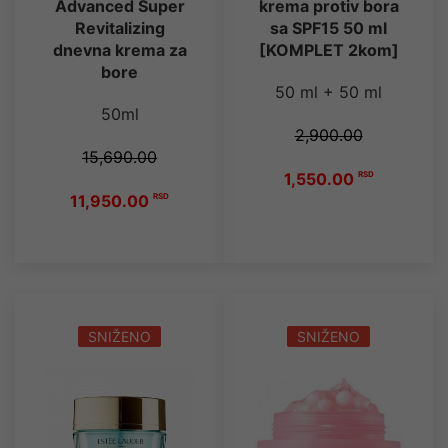
Advanced Super
krema protiv bora
Revitalizing
sa SPF15 50 ml
dnevna krema za
[KOMPLET 2kom]
bore
50 ml + 50 ml
50ml
2,900.00
15,690.00
1,550.00
RSD
11,950.00
RSD
SNIŽENO
SNIŽENO