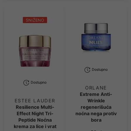
SNIŽENO
Dostupno
Dostupno
ORLANE
Extreme Anti-
Wrinkle
ESTEE LAUDER
regenerišuća
Resilience Multi-
noćna nega protiv
Effect Night Tri-
bora
Peptide Noćna
krema za lice i vrat