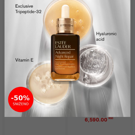
Dostupno
Dostupno
ESTEE LAUDER
ESTEE LAUDER
Enlighten krema
DayWear Matte
za tamne fleke na
Moisturizer Oil-
licu
Control
Antioksidant
50ml
krema za masnu
kožu lica sa
12,990.00
matirajućim
efektom
6,690.00
RSD
50ml
7,790.00
6,590.00
RSD