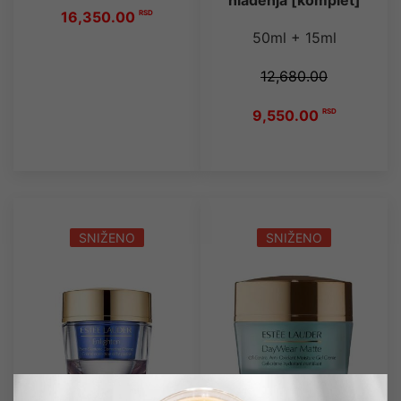
hlađenja [komplet]
16,350.00
RSD
50ml + 15ml
12,680.00
9,550.00
RSD
SNIŽENO
SNIŽENO