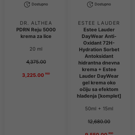
Dostupno
Dostupno
DR. ALTHEA
ESTEE LAUDER
PDRN Reju 5000
Estee Lauder
krema za lice
DayWear Anti-
Oxidant 72H-
20 ml
Hydration Sorbet
Antoksidant
4,375.00
hidrantna dnevna
krema + Estee
3,225.00
RSD
Lauder DayWear
gel krema oko
očiju sa efektom
hlađenja [komplet]
50ml + 15ml
12,680.00
9,550.00
RSD