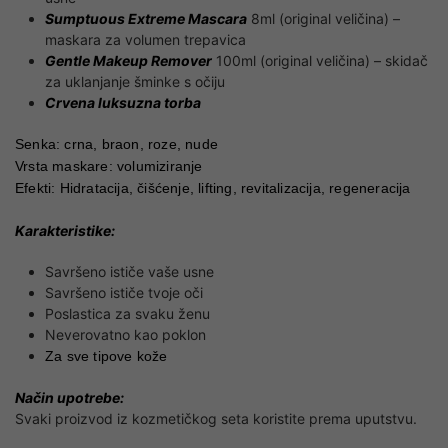
Sumptuous Extreme Mascara
8ml (original veličina) –
maskara za volumen trepavica
Gentle Makeup Remover
100ml (original veličina) – skidač
za uklanjanje šminke s očiju
Crvena luksuzna torba
Senka: crna, braon, roze, nude
Vrsta maskare: volumiziranje
Efekti: Hidratacija, čišćenje, lifting, revitalizacija, regeneracija
Karakteristike:
Savršeno ističe vaše usne
Savršeno ističe tvoje oči
Poslastica za svaku ženu
Neverovatno kao poklon
Za sve tipove kože
Način upotrebe:
Svaki proizvod iz kozmetičkog seta koristite prema uputstvu.