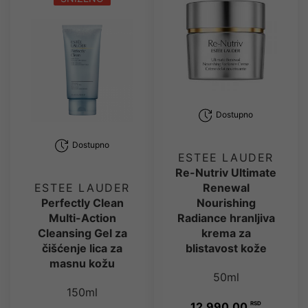
Dostupno
Dostupno
ESTEE LAUDER
Re-Nutriv Ultimate
Renewal
ESTEE LAUDER
Nourishing
Perfectly Clean
Radiance hranljiva
Multi-Action
krema za
Cleansing Gel za
blistavost kože
čišćenje lica za
masnu kožu
50ml
150ml
12,990.00
RSD