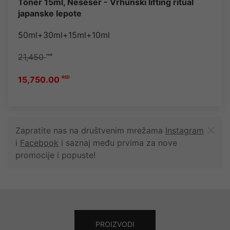
Toner 15ml, Neseser - Vrhunski lifting ritual
japanske lepote
50ml+30ml+15ml+10ml
21,450
rsd
15,750.00
RSD
Zapratite nas na društvenim mrežama
Instagram
i
Facebook
i saznaj među prvima za nove
promocije i popuste!
PROIZVODI