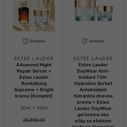
Dostupno
Dostupno
ESTEE LAUDER
ESTEE LAUDER
Advanced Night
Estee Lauder
Repair Serum +
DayWear Anti-
Estee Lauder
Oxidant 72H-
Revitalizing
Hydration Sorbet
Supreme + Bright
Antoksidant
krema [Komplet]
hidrantna dnevna
krema + Estee
30ml + 50ml
Lauder DayWear
gel krema oko
29,890.00
očiju sa efektom