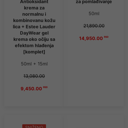
Antioksidant
za pomlađivanje
krema za
50ml
normalnu i
kombinovanu kožu
21,890.00
lica + Estee Lauder
DayWear gel
14,950.00
RSD
krema oko očiju sa
efektom hlađenja
[komplet]
50ml + 15ml
13,080.00
9,450.00
RSD
SNIŽENO