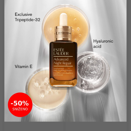
Dostupno
Dostupno
YVES SAINT
YVES SAINT
LAURENT
LAURENT
Touch Eclat 03
Vernis Orange 8
korektor
Sjaj za usne
2,5ml
6ml
3,990.00
RSD
3,990.00
RSD