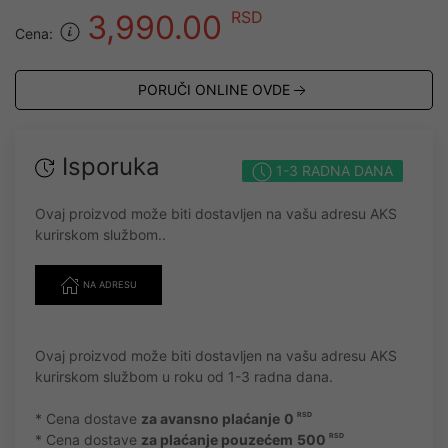
RSD
3,990.00
Cena:
PORUČI ONLINE OVDE
Isporuka
1-3 RADNA DANA
Ovaj proizvod može biti dostavljen na vašu adresu AKS
kurirskom službom..
NA ADRESU
Ovaj proizvod može biti dostavljen na vašu adresu AKS
kurirskom službom u roku od 1-3 radna dana.
* Cena dostave
za avansno plaćanje
0
RSD
* Cena dostave
za plaćanje pouzećem
500
RSD