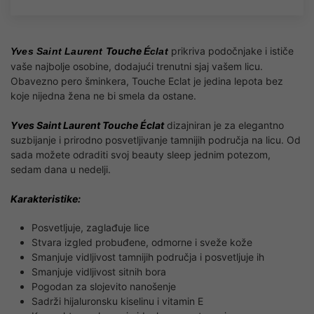
Touche
prikriva podočnjake i ističe
Yves Saint Laurent
Éclat
vaše najbolje osobine, dodajući trenutni sjaj vašem licu.
Obavezno pero šminkera, Touche Eclat je jedina lepota bez
koje nijedna žena ne bi smela da ostane.
Yves Saint Laurent Touche Éclat
dizajniran je za elegantno
suzbijanje i prirodno posvetljivanje tamnijih područja na licu. Od
sada možete odraditi svoj beauty sleep jednim potezom,
sedam dana u nedelji.
Karakteristike:
Posvetljuje, zaglađuje lice
Stvara izgled probuđene, odmorne i sveže kože
Smanjuje vidljivost tamnijih područja i posvetljuje ih
Smanjuje vidljivost sitnih bora
Pogodan za slojevito nanošenje
Sadrži hijaluronsku kiselinu i vitamin E