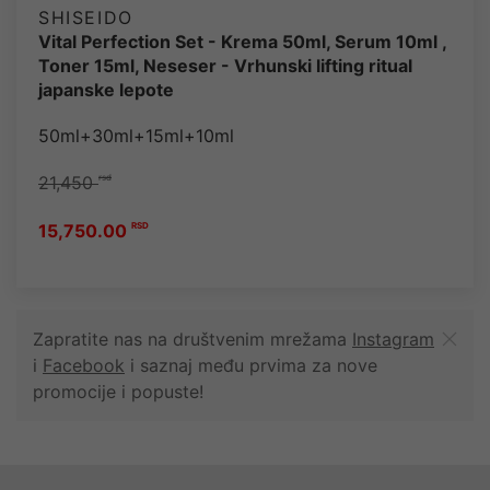
SHISEIDO
Vital Perfection Set - Krema 50ml, Serum 10ml ,
Toner 15ml, Neseser - Vrhunski lifting ritual
japanske lepote
50ml+30ml+15ml+10ml
21,450
rsd
15,750.00
RSD
Zapratite nas na društvenim mrežama
Instagram
i
Facebook
i saznaj među prvima za nove
promocije i popuste!