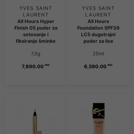
YVES SAINT
YVES SAINT
LAURENT
LAURENT
All Hours Hyper
All Hours
Finish 05 puder za
Foundation SPF39
setovanje i
LC5 dugotrajni
fiksiranje šminke
puder za lice
7,5g
25ml
7,890.00
RSD
6,590.00
RSD