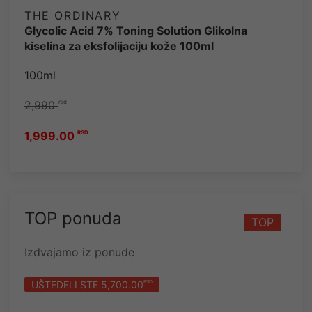
THE ORDINARY
Glycolic Acid 7% Toning Solution Glikolna
kiselina za eksfolijaciju kože 100ml
100ml
2,990
rsd
1,999.00
RSD
TOP ponuda
TOP
Izdvajamo iz ponude
UŠTEDELI STE 5,700.00
RSD