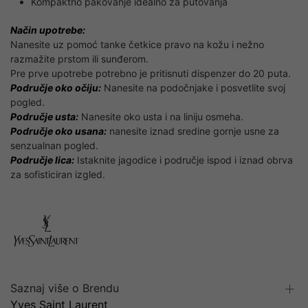
Kompaktno pakovanje idealno za putovanja
Način upotrebe:
Nanesite uz pomoć tanke četkice pravo na kožu i nežno
razmažite prstom ili sunđerom.
Pre prve upotrebe potrebno je pritisnuti dispenzer do 20 puta.
Područje oko očiju:
Nanesite na podočnjake i posvetlite svoj
pogled.
Područje usta:
Nanesite oko usta i na liniju osmeha.
Područje oko usana:
nanesite iznad sredine gornje usne za
senzualnan pogled.
Područje lica:
Istaknite jagodice i područje ispod i iznad obrva
za sofisticiran izgled.
Saznaj više o Brendu
Yves Saint Laurent