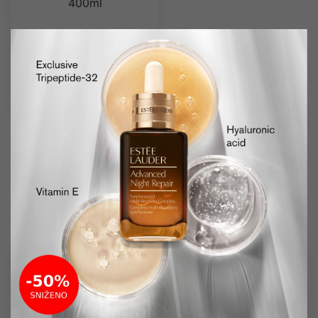
400ml
4,150.00
3,250.00
RSD
Preporučujemo još iz sekcije
SPF
SNIŽENO
SNIŽENO