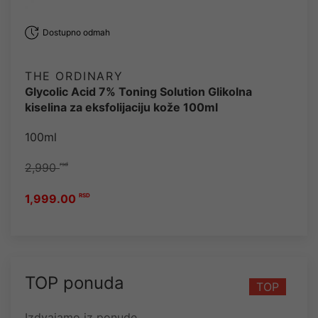
Dostupno odmah
THE ORDINARY
Glycolic Acid 7% Toning Solution Glikolna
kiselina za eksfolijaciju kože 100ml
100ml
2,990
rsd
1,999.00
RSD
TOP ponuda
TOP
Izdvajamo iz ponude