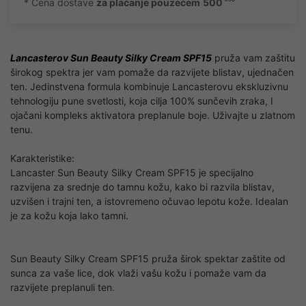
* Cena dostave
za plaćanje pouzećem
500
Lancasterov Sun Beauty Silky Cream SPF15
pruža vam zaštitu
širokog spektra jer vam pomaže da razvijete blistav, ujednačen
ten. Jedinstvena formula kombinuje Lancasterovu ekskluzivnu
tehnologiju pune svetlosti, koja cilja 100% sunčevih zraka, I
ojačani kompleks aktivatora preplanule boje. Uživajte u zlatnom
tenu.
Karakteristike:
Lancaster Sun Beauty Silky Cream SPF15 je specijalno
razvijena za srednje do tamnu kožu, kako bi razvila blistav,
uzvišen i trajni ten, a istovremeno očuvao lepotu kože. Idealan
je za kožu koja lako tamni.
Sun Beauty Silky Cream SPF15 pruža širok spektar zaštite od
sunca za vaše lice, dok vlaži vašu kožu i pomaže vam da
razvijete preplanuli ten.