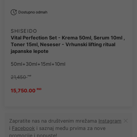
Dostupno odmah
SHISEIDO
Vital Perfection Set - Krema 50ml, Serum 10ml ,
Toner 15ml, Neseser - Vrhunski lifting ritual
japanske lepote
50ml+30ml+15ml+10ml
21,450
rsd
15,750.00
RSD
Zapratite nas na društvenim mrežama
Instagram
i
Facebook
i saznaj među prvima za nove
promocije i popuste!